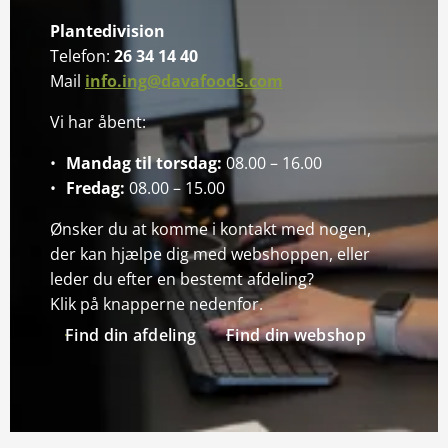
Plantedivision
Telefon:
26 34 14 40
Mail
info.ing@davafoods.com
Vi har åbent:
Mandag til torsdag:
08.00 – 16.00
Fredag:
08.00 – 15.00
Ønsker du at komme i kontakt med nogen,
der kan hjælpe dig med webshoppen, eller
leder du efter en bestemt afdeling?
Klik på knapperne nedenfor.
Find din afdeling
Find din webshop