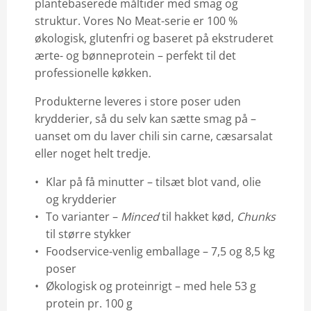
plantebaserede måltider med smag og
struktur. Vores No Meat-serie er 100 %
økologisk, glutenfri og baseret på ekstruderet
ærte- og bønneprotein – perfekt til det
professionelle køkken.
Produkterne leveres i store poser uden
krydderier, så du selv kan sætte smag på –
uanset om du laver chili sin carne, cæsarsalat
eller noget helt tredje.
Klar på få minutter – tilsæt blot vand, olie
og krydderier
To varianter –
Minced
til hakket kød,
Chunks
til større stykker
Foodservice-venlig emballage – 7,5 og 8,5 kg
poser
Økologisk og proteinrigt – med hele 53 g
protein pr. 100 g