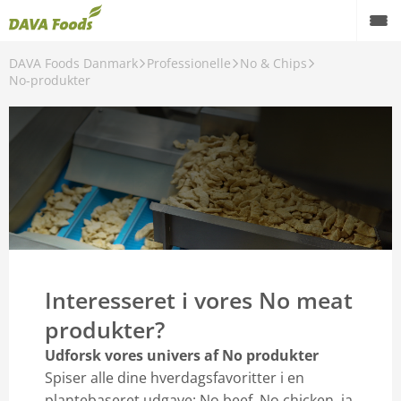
DAVA Foods Danmark
Professionelle
No & Chips
Tilbage
No-produkter
Professionelle
Æg
Friske æg
Pasteuriserede æg
whitePRO
Interesseret i vores No meat
Ægbaserede & kogte æg
produkter?
Plantebaseret
Udforsk vores univers af No produkter
Krydderier
Spiser alle dine hverdagsfavoritter i en
plantebaseret udgave: No beef, No chicken, ja